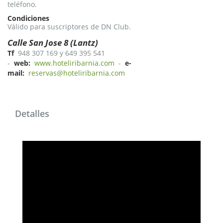
teléfono.
Condiciones
Válido para suscriptores de DN Club.
Calle San Jose 8 (Lantz)
Tf
948 307 169 y 649 395 541
-
web:
www.hoteliribarnia.com
-
e-
mail:
reservas@hoteliribarnia.com
Detalles