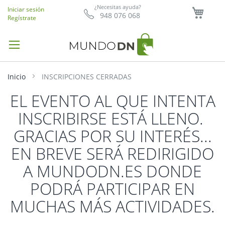
Mi ce
¿Necesitas ayuda?
Iniciar sesión
948 076 068
Regístrate
Inicio
INSCRIPCIONES CERRADAS
EL EVENTO AL QUE INTENTA
INSCRIBIRSE ESTÁ LLENO.
GRACIAS POR SU INTERÉS...
EN BREVE SERÁ REDIRIGIDO
A MUNDODN.ES DONDE
PODRÁ PARTICIPAR EN
MUCHAS MÁS ACTIVIDADES.