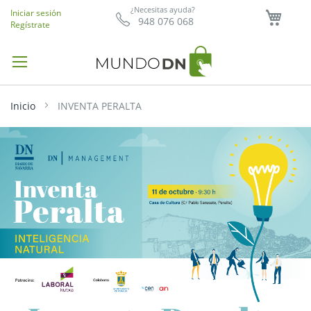
Mi ce
¿Necesitas ayuda?
Iniciar sesión
948 076 068
Regístrate
Inicio
INVENTA PERALTA