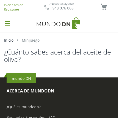
Mi ce
¿Necesitas ayuda?
Iniciar sesión
948 076 068
Regístrate
Inicio
Minijuego
¿Cuánto sabes acerca del aceite de
oliva?
mundo DN
ACERCA DE MUNDODN
¿Qué es mundodn?
Preguntas Frecuentes - FAQ