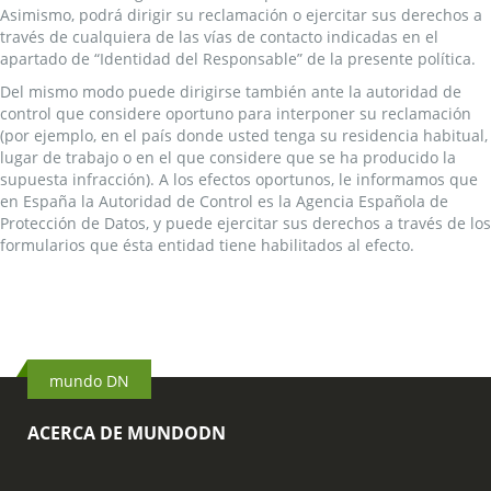
Asimismo, podrá dirigir su reclamación o ejercitar sus derechos a
través de cualquiera de las vías de contacto indicadas en el
apartado de “Identidad del Responsable” de la presente política.
Del mismo modo puede dirigirse también ante la autoridad de
control que considere oportuno para interponer su reclamación
(por ejemplo, en el país donde usted tenga su residencia habitual,
lugar de trabajo o en el que considere que se ha producido la
supuesta infracción). A los efectos oportunos, le informamos que
en España la Autoridad de Control es la Agencia Española de
Protección de Datos, y puede ejercitar sus derechos a través de los
formularios que ésta entidad tiene habilitados al efecto.
mundo DN
ACERCA DE MUNDODN