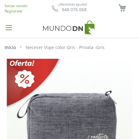
Mi ce
¿Necesitas ayuda?
Iniciar sesión
948 076 068
Regístrate
Inicio
Neceser Viaje color Gris - Privata -Gris
Saltar
al
final
de
la
galería
de
imágenes