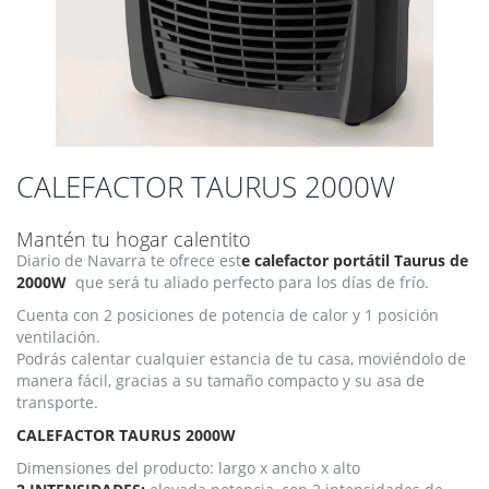
Saltar
CALEFACTOR TAURUS 2000W
al
comienzo
Mantén tu hogar calentito
de
Diario de Navarra te ofrece est
e calefactor portátil Taurus de
la
2000W
que será tu aliado perfecto para los días de frío.
galería
de
Cuenta con 2 posiciones de potencia de calor y 1 posición
imágenes
ventilación.
Podrás calentar cualquier estancia de tu casa, moviéndolo de
manera fácil, gracias a su tamaño compacto y su asa de
transporte.
CALEFACTOR TAURUS 2000W
Dimensiones del producto: largo x ancho x alto