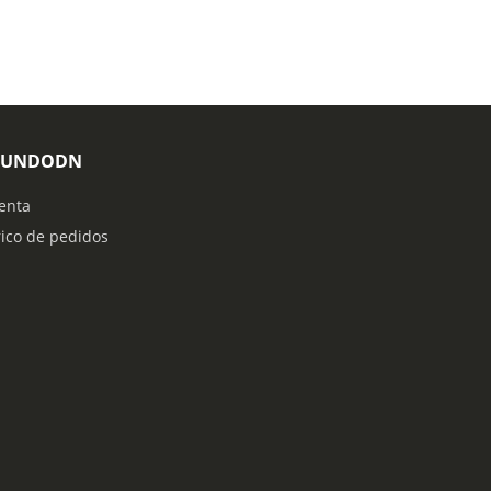
MUNDODN
enta
rico de pedidos