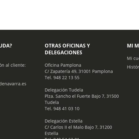
YUDA?
OTRAS OFICINAS Y
MI 
DELEGACIONES
Mi cu
ón al cliente:
Oficina Pamplona
Histó
C/ Zapatería 49, 31001 Pamplona
Tel. 948 22 13 55
enavarra.es
​ Delegación Tudela
Plza. Sancho el Fuerte Bajo 7, 31500
Tudela
Tel. 948 41 03 10
​ Delegación Estella
C/ Carlos II el Malo Bajo 7, 31200
Estella