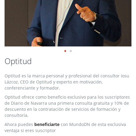
Saltar
Optitud
al
comienzo
Optitud es la marca personal y profesional del consultor Iosu
de
Lázcoz, CEO de Optitud y experto en motivación,
la
conferenciante y formador.
galería
de
Optitud ofrece como beneficio exclusivo para los suscriptores
imágenes
de Diario de Navarra una primera consulta gratuita y 10% de
descuento en la contratación de servicios de formación y
consultoría.
Ahora puedes
beneficiarte
con MundoDN de esta exclusiva
ventaja si eres suscriptor