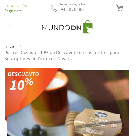
Mi ce
¿Necesitas ayuda?
Iniciar sesión
948 076 068
Regístrate
Inicio
Postres Goshua - 10% de Descuento en sus postres para
Suscriptores de Diario de Navarra
Saltar
al
final
de
la
galería
de
imágenes