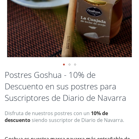
Saltar
Postres Goshua - 10% de
al
Descuento en sus postres para
comienzo
de
Suscriptores de Diario de Navarra
la
galería
de
Disfruta de nuestros postres con un
10% de
imágenes
descuento
siendo suscriptor de Diario de Navarra.