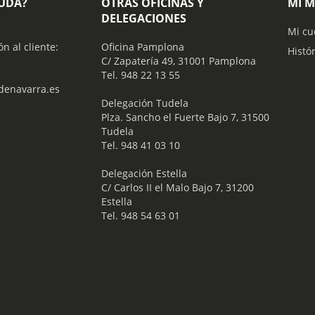
YUDA?
OTRAS OFICINAS Y
MI 
DELEGACIONES
Mi cu
ón al cliente:
Oficina Pamplona
Histó
C/ Zapatería 49, 31001 Pamplona
Tel. 948 22 13 55
enavarra.es
​ Delegación Tudela
Plza. Sancho el Fuerte Bajo 7, 31500
Tudela
Tel. 948 41 03 10
​ Delegación Estella
C/ Carlos II el Malo Bajo 7, 31200
Estella
Tel. 948 54 63 01