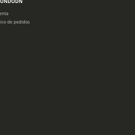
MUNDODN
enta
rico de pedidos