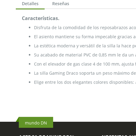
de
Detalles
Reseñas
la
galería
Características.
de
imágenes
Disfruta de la comodidad de los reposabrazos aco
El asiento mantiene su forma impecable gracias a
La estética moderna y versátil de la silla la hace 
Su acabado de material PVC de 0,85 mm le da un a
Con el elevador de gas clase 4 de 100 mm, ajusta f
La silla Gaming Draco soporta un peso máximo de 1
Elige entre los dos elegantes colores disponibles: 
mundo DN