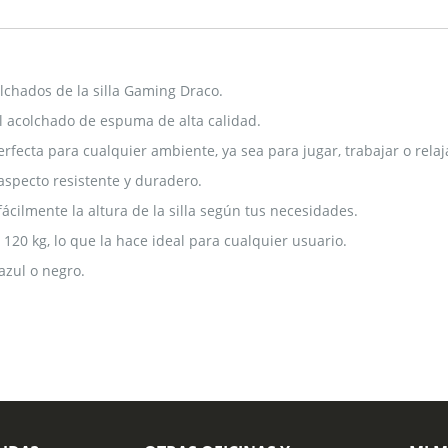
lchados de la silla Gaming Draco.
l acolchado de espuma de alta calidad.
perfecta para cualquier ambiente, ya sea para jugar, trabajar o relaj
specto resistente y duradero.
ácilmente la altura de la silla según tus necesidades.
20 kg, lo que la hace ideal para cualquier usuario.
azul o negro.