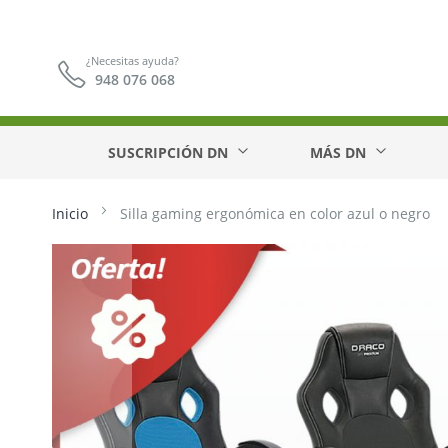
¿Necesitas ayuda?
948 076 068
SUSCRIPCIÓN DN
MÁS DN
Inicio
Silla gaming ergonómica en color azul o negro
Saltar
al
final
de
la
galería
de
imágenes