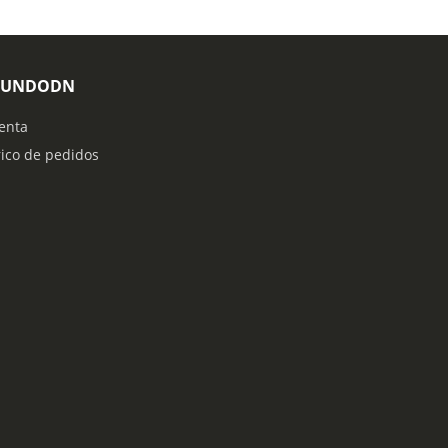
MUNDODN
enta
rico de pedidos