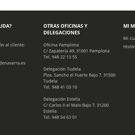
YUDA?
OTRAS OFICINAS Y
MI 
DELEGACIONES
Mi cu
ón al cliente:
Oficina Pamplona
Histó
C/ Zapatería 49, 31001 Pamplona
Tel. 948 22 13 55
enavarra.es
​ Delegación Tudela
Plza. Sancho el Fuerte Bajo 7, 31500
Tudela
Tel. 948 41 03 10
​ Delegación Estella
C/ Carlos II el Malo Bajo 7, 31200
Estella
Tel. 948 54 63 01