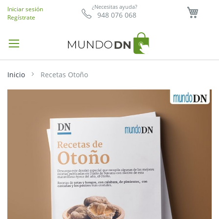
Mi ce
¿Necesitas ayuda?
Iniciar sesión
948 076 068
Regístrate
Inicio
Recetas Otoño
Saltar
al
final
de
la
galería
de
imágenes