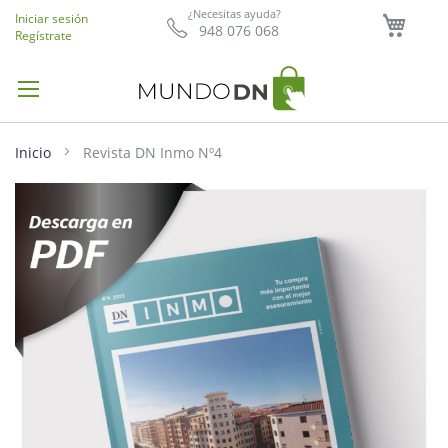
Mi ce
¿Necesitas ayuda?
Iniciar sesión
948 076 068
Regístrate
Inicio
Revista DN Inmo Nº4
Saltar
al
final
de
la
galería
de
imágenes