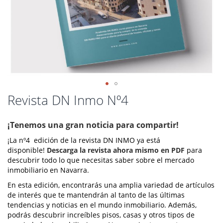
Saltar
Revista DN Inmo Nº4
al
comienzo
¡Tenemos una gran noticia para compartir!
de
la
¡La nº4 edición de la revista DN INMO ya está
galería
disponible!
Descarga la revista ahora mismo en PDF
para
de
descubrir todo lo que necesitas saber sobre el mercado
imágenes
inmobiliario en Navarra.
En esta edición, encontrarás una amplia variedad de artículos
de interés que te mantendrán al tanto de las últimas
tendencias y noticias en el mundo inmobiliario. Además,
podrás descubrir increíbles pisos, casas y otros tipos de