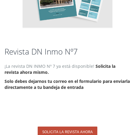
Saltar
Revista DN Inmo Nº7
al
comienzo
¡La revista DN INMO Nº 7 ya está disponible!
Solicita la
de
revista ahora mismo.
la
galería
Solo debes dejarnos tu correo en el formulario para enviarla
de
directamente a tu bandeja de entrada
imágenes
SOLICITA LA REVISTA AHORA