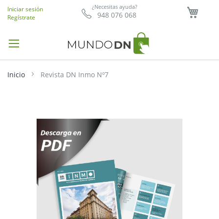
Mi ce
¿Necesitas ayuda?
Iniciar sesión
948 076 068
Regístrate
Inicio
Revista DN Inmo Nº7
Saltar
al
final
de
la
galería
de
imágenes