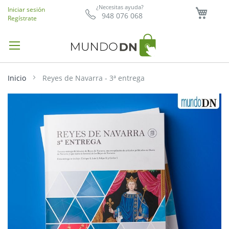
Mi ce
¿Necesitas ayuda?
Iniciar sesión
948 076 068
Regístrate
Inicio
Reyes de Navarra - 3ª entrega
Saltar
al
final
de
la
galería
de
imágenes