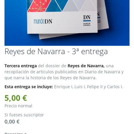
Saltar
Reyes de Navarra - 3ª entrega
al
comienzo
Tercera entrega
del dossier de
Reyes de Navarra,
una
de
recopilación de artículos publicados en Diario de Navarra y
la
que narra la historia de los Reyes de Navarra.
galería
de
Esta entrega se incluye:
Enrique I, Luis I, Felipe II y Carlos I.
imágenes
5,00 €
Precio normal
Si fueses suscriptor
0,00 €
Descarga