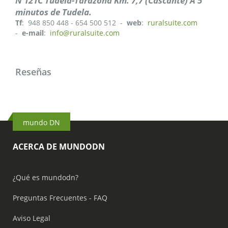
N 121C Tudela-Tarazona Km. 7,7 (Cascante) A 5
minutos de Tudela.
Tf
: 948 850 448 - 654 500 512 -
web
:
ruralsuite.com
-
e-mail
:
info@ruralsuite.com
Reseñas
mundo DN
ACERCA DE MUNDODN
¿Qué es mundodn?
Preguntas Frecuentes - FAQ
Aviso Legal