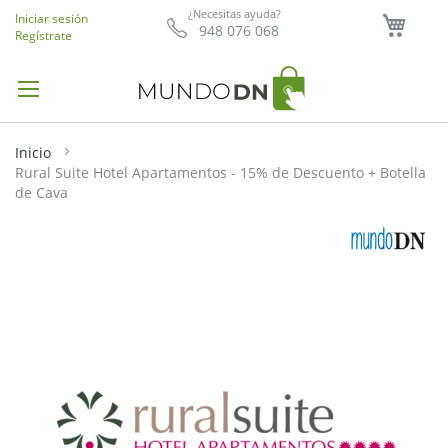
Mi ce
¿Necesitas ayuda?
Iniciar sesión
948 076 068
Regístrate
Inicio
Rural Suite Hotel Apartamentos - 15% de Descuento + Botella
de Cava
Saltar
al
final
de
la
galería
de
imágenes