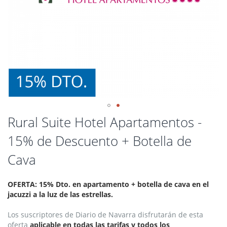
Saltar
Rural Suite Hotel Apartamentos -
al
15% de Descuento + Botella de
comienzo
de
Cava
la
galería
de
OFERTA: 15% Dto. en apartamento + botella de cava en el
imágenes
jacuzzi a la luz de las estrellas.
Los suscriptores de Diario de Navarra disfrutarán de esta
oferta
aplicable en todas las tarifas y todos los