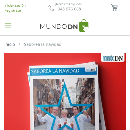
Mi ce
¿Necesitas ayuda?
Iniciar sesión
948 076 068
Regístrate
Inicio
Saborea la navidad
Saltar
al
final
de
la
galería
de
imágenes