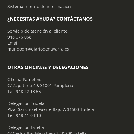
Sistema interno de información
¿NECESITAS AYUDA? CONTÁCTANOS
Servicio de atención al cliente:
948 076 068
Email:
mundodn@diariodenavarra.es
OTRAS OFICINAS Y DELEGACIONES
Oficina Pamplona
C/ Zapatería 49, 31001 Pamplona
Tel. 948 22 13 55
​ Delegación Tudela
Plza. Sancho el Fuerte Bajo 7, 31500 Tudela
Tel. 948 41 03 10
​ Delegación Estella
C/ Carlos II el Malo Bajo 7, 31200 Estella