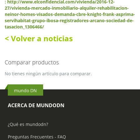
: http://www.elconfidencial.com/vivienda/2016-12-
27/vivienda-mercado-inmobiliario-alquiler-rehabilitacion-
neinor-homes-visados-demanda-cbre-knight-frank-asprima-
servihabitat-grupo-ibosa-registradores-arcano-sociedad-de-
tasacion_1306466/
< Volver a noticias
Comparar productos
No tienes ningún artículo para comparar.
mundo DN
ACERCA DE MUNDODN
¿Qué es mundodn?
Preguntas Frecuentes - FAQ