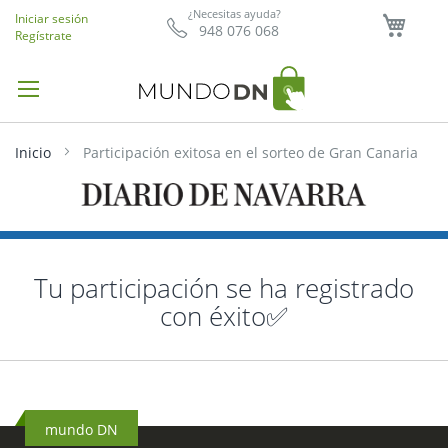
Mi ce
¿Necesitas ayuda?
Iniciar sesión
948 076 068
Regístrate
Inicio
Participación exitosa en el sorteo de Gran Canaria
Tu participación se ha registrado
con éxito✅
mundo DN