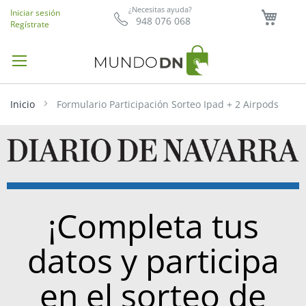
Mi ce
¿Necesitas ayuda?
Iniciar sesión
948 076 068
Regístrate
Inicio
Formulario Participación Sorteo Ipad + 2 Airpods
¡Completa tus
datos y participa
en el sorteo de