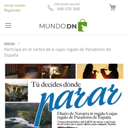
Mi ce
¿Necesitas ayuda?
Iniciar sesión
948 076 068
Regístrate
Inicio
Participa en el sorteo de 6 cajas regalo de Paradores de
España
Saltar
al
final
de
la
galería
de
imágenes