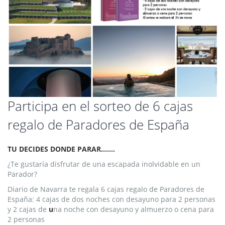
Saltar
Participa en el sorteo de 6 cajas
al
regalo de Paradores de España
comienzo
de
la
TU DECIDES DONDE PARAR…….
galería
de
¿Te gustaría disfrutar de una escapada inolvidable en un
imágenes
Parador?
Diario de Navarra te regala 6 cajas regalo de Paradores de
España: 4 cajas de dos noches con desayuno para 2 personas
y
2 cajas de
u
na noche con desayuno y almuerzo o cena para
2 personas