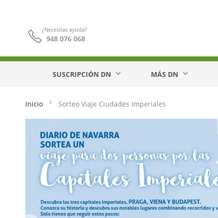
¿Necesitas ayuda?
948 076 068
SUSCRIPCIÓN DN
MÁS DN
Inicio
Sorteo Viaje Ciudades Imperiales
Saltar
al
final
de
la
galería
de
imágenes