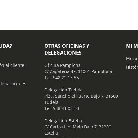
YUDA?
OTRAS OFICINAS Y
MI 
DELEGACIONES
Mi cu
ón al cliente:
Oficina Pamplona
Histó
C/ Zapatería 49, 31001 Pamplona
Tel. 948 22 13 55
enavarra.es
​ Delegación Tudela
Plza. Sancho el Fuerte Bajo 7, 31500
Tudela
Tel. 948 41 03 10
​ Delegación Estella
C/ Carlos II el Malo Bajo 7, 31200
Estella