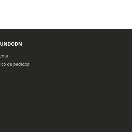
MUNDODN
enta
rico de pedidos