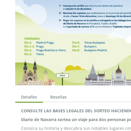
Saltar
al
Detalles
Reseñas
comienzo
de
CONSULTE LAS BASES LEGALES DEL SORTEO HACIEN
la
galería
Diario de Navarra sortea un viaje para dos personas po
de
Conozca su historia y descubra sus notables lugares com
imágenes