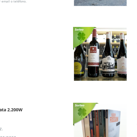
 email o teléfono.
Jata 2.200W
z.