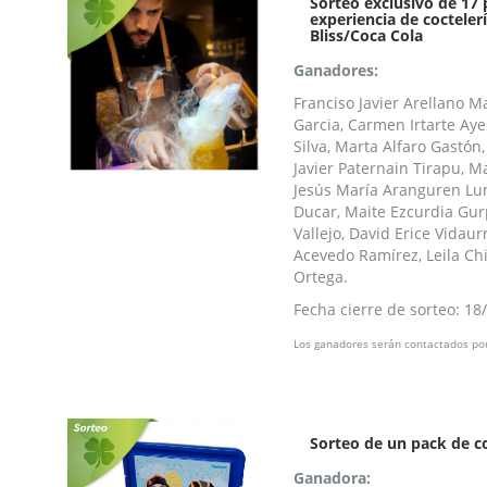
Sorteo exclusivo de 17 
experiencia de cocteler
Bliss/Coca Cola
Ganadores:
Franciso Javier Arellano M
Garcia, Carmen Irtarte Ay
Silva, Marta Alfaro Gastón,
Javier Paternain Tirapu, 
Jesús María Aranguren Lu
Ducar, Maite Ezcurdia Gur
Vallejo, David Erice Vidaur
Acevedo Ramírez, Leila Chi
Ortega.
Fecha cierre de sorteo: 18
Los ganadores serán contactados por
Sorteo de un pack de c
Ganadora: