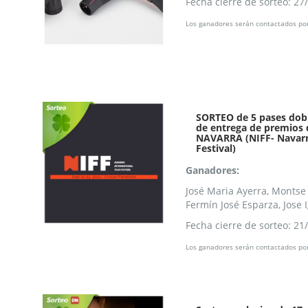
Fecha cierre de sorteo: 27
Los ganadores serán contactados por
SORTEO de 5 pases doble
de entrega de premios 
NAVARRA (NIFF- Navarra
Festival)
Ganadores:
José Maria Ayerra, Montse
Fermín José Esparza, Jose 
Fecha cierre de sorteo: 21
Los ganadores serán contactados por