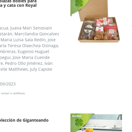
plazas dobles para
ía y cata con Royal
acua, Juana Mari Senosiain
estarán, Marcilandia Goncalves
 Maria Luisa Sala Redin, Jose
María Teresa Olaechea Osinaga,
mbreras, Eugenio Huguet
pegui, Jose Maria Cuende
re, Pedro Ollo Jiménez, Iván
vite Matthews, July Capote
/09/2023
 email o teléfono.
olección de Giganteando