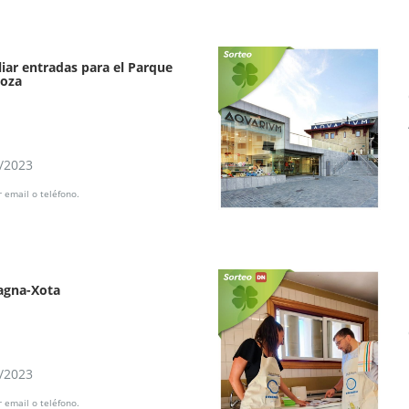
iar entradas para el Parque
goza
8/2023
 email o teléfono.
agna-Xota
8/2023
 email o teléfono.