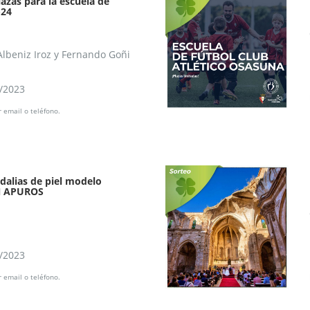
lazas para la escuela de
-24
Albeniz Iroz y Fernando Goñi
8/2023
 email o teléfono.
dalias de piel modelo
N APUROS
8/2023
 email o teléfono.