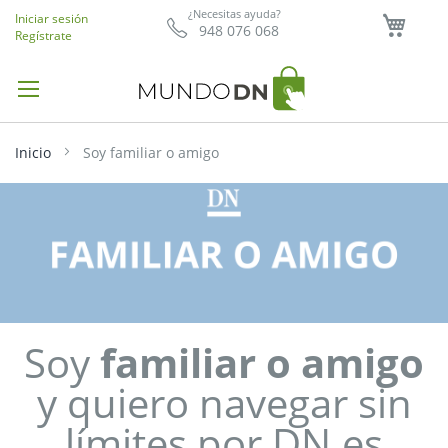
Mi ce
¿Necesitas ayuda?
Iniciar sesión
948 076 068
Regístrate
Inicio
Soy familiar o amigo
Soy
familiar
o amigo
y quiero navegar sin
límites por DN.es