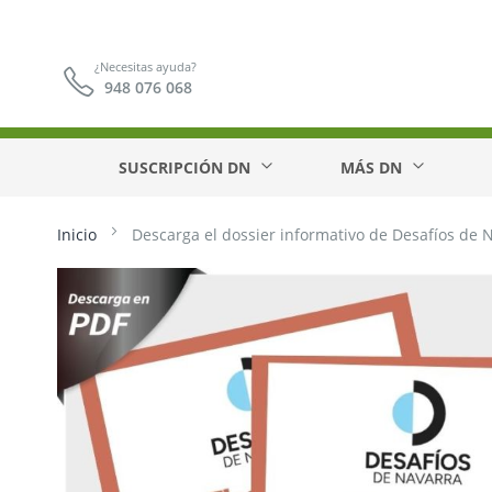
¿Necesitas ayuda?
948 076 068
SUSCRIPCIÓN DN
MÁS DN
Inicio
Descarga el dossier informativo de Desafíos de 
Saltar
al
final
de
la
galería
de
imágenes