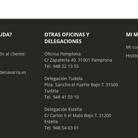
YUDA?
OTRAS OFICINAS Y
MI 
DELEGACIONES
Mi cu
ón al cliente:
Oficina Pamplona
Histó
C/ Zapatería 49, 31001 Pamplona
Tel. 948 22 13 55
enavarra.es
​ Delegación Tudela
Plza. Sancho el Fuerte Bajo 7, 31500
Tudela
Tel. 948 41 03 10
​ Delegación Estella
C/ Carlos II el Malo Bajo 7, 31200
Estella
Tel. 948 54 63 01