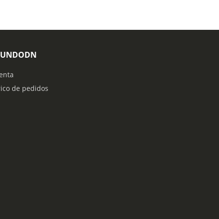
MUNDODN
enta
rico de pedidos