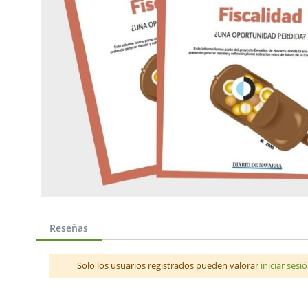
Saltar
al
Reseñas
comienzo
de
la
Solo los usuarios registrados pueden valorar
iniciar sesi
galería
de
imágenes