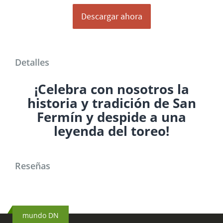
latido
de
Descargar ahora
los
Sanfermines
Detalles
¡Celebra con nosotros la
historia y tradición de San
Fermín y despide a una
leyenda del toreo!
Reseñas
mundo DN