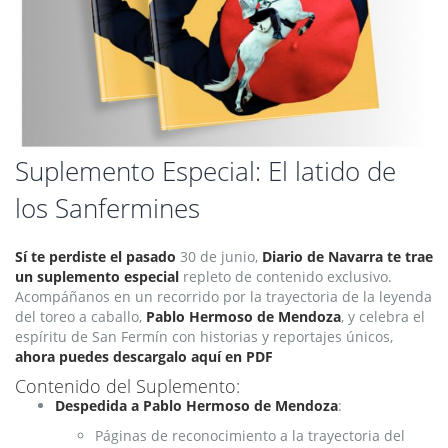
Saltar
Suplemento Especial: El latido de
al
los Sanfermines
comienzo
de
la
Sí te perdiste el pasado
30 de junio,
Diario de Navarra te trae
galería
un suplemento especial
repleto de contenido exclusivo.
de
Acompáñanos en un recorrido por la trayectoria de la leyenda
imágenes
del toreo a caballo,
Pablo Hermoso de Mendoza
, y celebra el
espíritu de San Fermín con historias y reportajes únicos,
ahora puedes descargalo aquí en PDF
Contenido del Suplemento:
Despedida a Pablo Hermoso de Mendoza
:
Páginas de reconocimiento a la trayectoria del