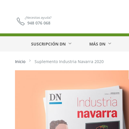
¿Necesitas ayuda?
948 076 068
SUSCRIPCIÓN DN
MÁS DN
Inicio
Suplemento Industria Navarra 2020
Saltar
al
final
de
la
galería
de
imágenes