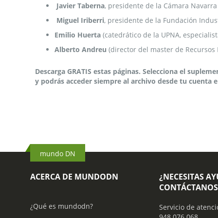
Javier Taberna
, presidente de la Cámara Navarra
Miguel Iriberri
, presidente de la Fundación Indus
Emilio Huerta
(catedrático de la UPNA, especialis
Alberto Andreu
(director del master de Recursos 
Descarga GRATIS estas páginas. Selecciona el suplement
y podrás acceder siempre al archivo desde tu cuenta e
mundo DN
ACERCA DE MUNDODN
¿NECESITAS A
CONTÁCTANOS
¿Qué es mundodn?
Servicio de atenci
948 076 068