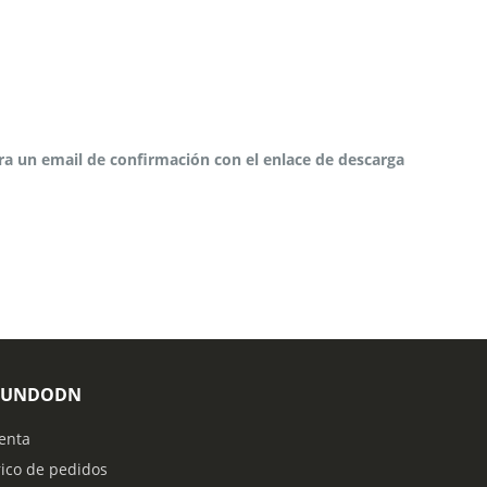
ara un email de confirmación con el enlace de descarga
MUNDODN
enta
rico de pedidos