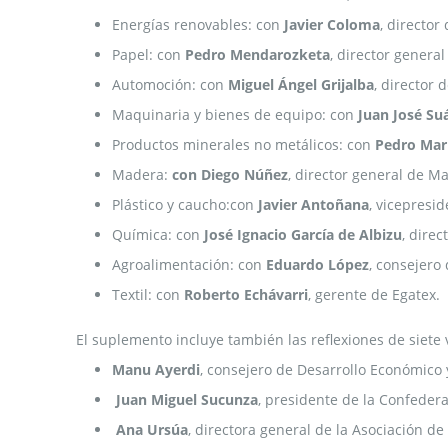
Energías renovables: con
Javier Coloma
, director
Papel: con
Pedro Mendarozketa
, director genera
Automoción: con
Miguel Ángel Grijalba
, director
Maquinaria y bienes de equipo: con
Juan José Su
Productos minerales no metálicos: con
Pedro Mar
Madera:
con Diego Núñez
, director general de M
Plástico y caucho:con
Javier Antoñana
, vicepresid
Química: con
José Ignacio García de Albizu
, dire
Agroalimentación: con
Eduardo López
, consejero
Textil: con
Roberto Echávarri
, gerente de Egatex.
El suplemento incluye también las reflexiones de siete v
Manu Ayerdi
, consejero de Desarrollo Económico 
Juan Miguel Sucunza
, presidente de la Confeder
Ana Ursúa
, directora general de la Asociación de