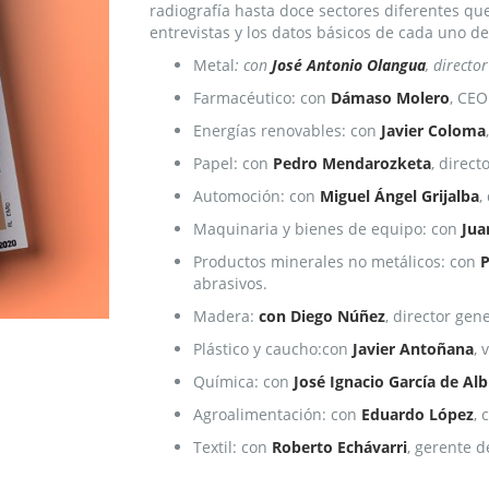
radiografía hasta doce sectores diferentes qu
entrevistas y los datos básicos de cada uno de 
Metal
: con
José Antonio Olangua
, direct
Farmacéutico: con
Dámaso Molero
, CEO
Energías renovables: con
Javier Coloma
Papel: con
Pedro Mendarozketa
, direc
Automoción: con
Miguel Ángel Grijalba
,
Maquinaria y bienes de equipo: con
Jua
Productos minerales no metálicos: con
P
abrasivos.
Madera:
con Diego Núñez
, director gen
Plástico y caucho:con
Javier Antoñana
, 
Química: con
José Ignacio García de Alb
Agroalimentación: con
Eduardo López
, 
Textil: con
Roberto Echávarri
, gerente d