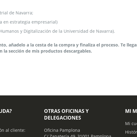
trial de Navarra;
ta en estrategia empresarial)
Humanos y Digitalización de la Universidad de Navarra).
o, añadelo a la cesta de la compra y finaliza el proceso. Te lleg
n la sección de mis productos descargables.
YUDA?
OTRAS OFICINAS Y
MI 
DELEGACIONES
Mi cu
ón al cliente:
Oficina Pamplona
Histó
C/ Zapatería 49, 31001 Pamplona