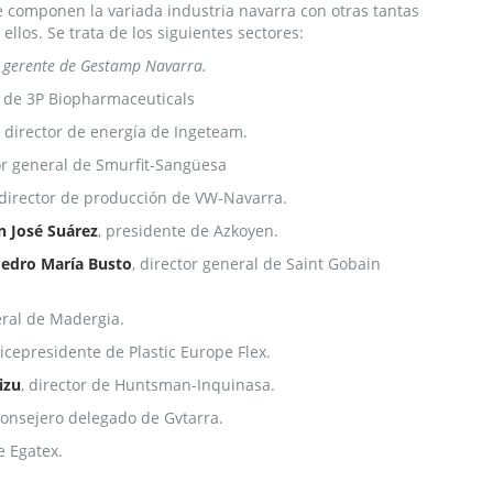
e componen la variada industria navarra con otras tantas
ellos. Se trata de los siguientes sectores:
or gerente de Gestamp Navarra.
 de 3P Biopharmaceuticals
, director de energía de Ingeteam.
tor general de Smurfit-Sangüesa
 director de producción de VW-Navarra.
n José Suárez
, presidente de Azkoyen.
edro María Busto
, director general de Saint Gobain
eral de Madergia.
vicepresidente de Plastic Europe Flex.
izu
, director de Huntsman-Inquinasa.
consejero delegado de Gvtarra.
e Egatex.