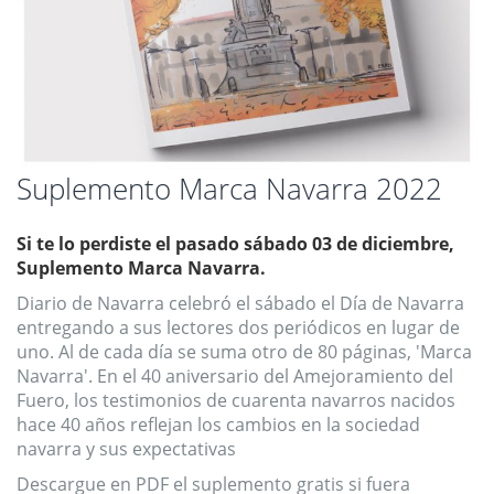
Saltar
Suplemento Marca Navarra 2022
al
comienzo
Si te lo perdiste el pasado sábado 03 de diciembre,
de
la
Suplemento Marca Navarra.
galería
Diario de Navarra celebró el sábado el Día de Navarra
de
entregando a sus lectores dos periódicos en lugar de
imágenes
uno. Al de cada día se suma otro de 80 páginas, 'Marca
Navarra'. En el 40 aniversario del Amejoramiento del
Fuero, los testimonios de cuarenta navarros nacidos
hace 40 años reflejan los cambios en la sociedad
navarra y sus expectativas
Descargue en PDF el suplemento gratis si fuera