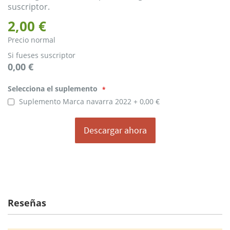
suscriptor.
2,00 €
Precio normal
Si fueses suscriptor
0,00 €
Selecciona
Selecciona el suplemento
el
suplemento
Suplemento Marca navarra 2022
0,00 €
Descargar ahora
Reseñas