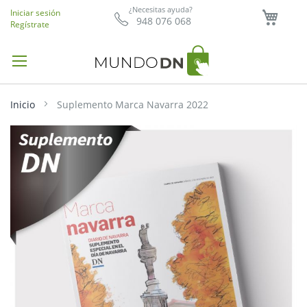
Mi ce
¿Necesitas ayuda?
Iniciar sesión
948 076 068
Regístrate
Inicio
Suplemento Marca Navarra 2022
Saltar
al
final
de
la
galería
de
imágenes