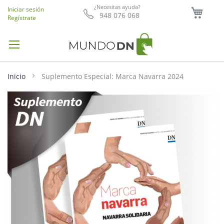
Mi ce
¿Necesitas ayuda?
Iniciar sesión
948 076 068
Regístrate
Inicio
Suplemento Especial: Marca Navarra 2024
Saltar
al
final
de
la
galería
de
imágenes