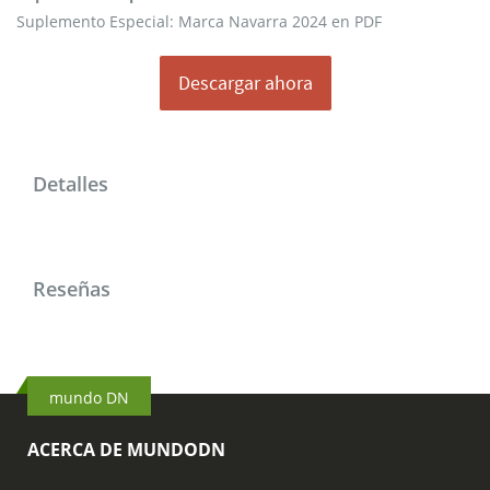
Marca
Suplemento Especial: Marca Navarra 2024 en PDF
Navarra
2024
Descargar ahora
en
PDF
Detalles
Reseñas
mundo DN
ACERCA DE MUNDODN