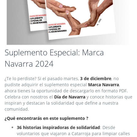
Saltar
Suplemento Especial: Marca
al
Navarra 2024
comienzo
de
la
¿Te lo perdiste? Si el pasado martes,
3 de diciembre
, no
galería
pudiste adquirir el suplemento especial
Marca Navarra
,
de
ahora tienes la oportunidad de descargarlo en formato PDF.
imágenes
Celebra con nosotros el
Día de Navarra
y conoce historias que
inspiran y destacan la solidaridad que define a nuestra
comunidad.
¿Qué encontrarás en este suplemento ?
36 historias inspiradoras de solidaridad
: Desde
voluntarios que viajaron a Catarroja para limpiar calles