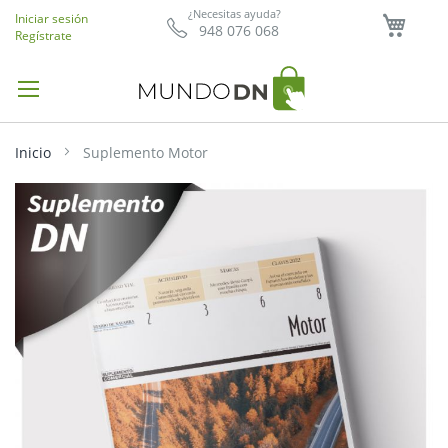
Mi ce
¿Necesitas ayuda?
Iniciar sesión
948 076 068
Regístrate
Inicio
Suplemento Motor
Saltar
al
final
de
la
galería
de
imágenes