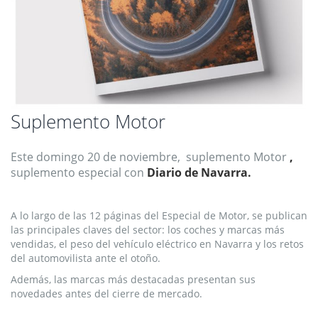
Saltar
Suplemento Motor
al
comienzo
Este domingo 20 de noviembre, suplemento Motor
,
de
la
suplemento especial con
Diario de Navarra.
galería
de
imágenes
A lo largo de las 12 páginas del Especial de Motor, se publican
las principales claves del sector: los coches y marcas más
vendidas, el peso del vehículo eléctrico en Navarra y los retos
del automovilista ante el otoño.
Además, las marcas más destacadas presentan sus
novedades antes del cierre de mercado.