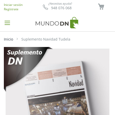
Mi ce
¿Necesitas ayuda?
Iniciar sesión
948 076 068
Regístrate
Inicio
Suplemento Navidad Tudela
Saltar
al
final
de
la
galería
de
imágenes