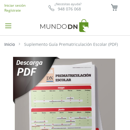
Mi ce
¿Necesitas ayuda?
Iniciar sesión
948 076 068
Regístrate
Inicio
Suplemento Guía Prematriculación Escolar (PDF)
Saltar
al
final
de
la
galería
de
imágenes