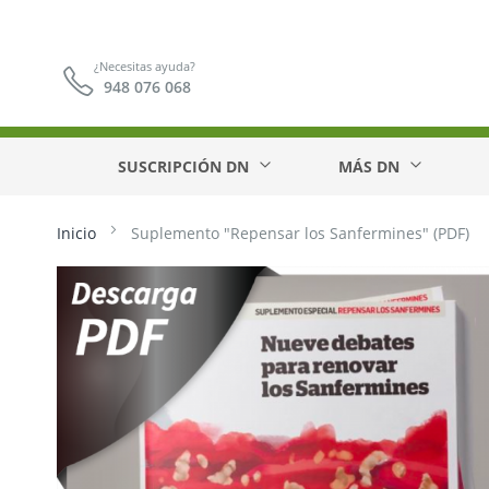
¿Necesitas ayuda?
948 076 068
SUSCRIPCIÓN DN
MÁS DN
Inicio
Suplemento "Repensar los Sanfermines" (PDF)
Saltar
al
final
de
la
galería
de
imágenes