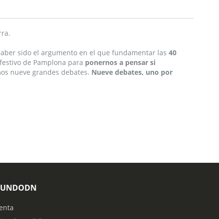
rra.
 haber sido el argumento en el que fundamentar las
40
r festivo de Pamplona para
ponernos a pensar si
emos nueve grandes debates.
Nueve debates, uno por
MUNDODN
enta