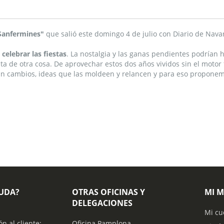
 Sanfermines"
que salió este
domingo 4 de julio con Diario de Nava
 celebrar las fiestas
. La nostalgia y las ganas pendientes podrían
ata de otra cosa. De aprovechar estos dos años vividos sin el moto
san cambios, ideas que las moldeen y relancen y para eso propon
YUDA?
OTRAS OFICINAS Y
MI 
DELEGACIONES
Mi cu
ón al cliente:
Oficina Pamplona