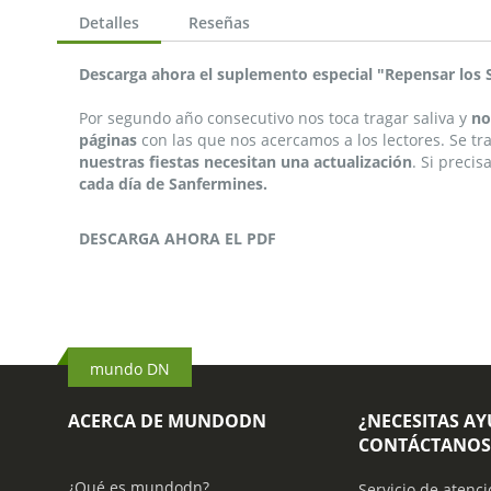
Detalles
Reseñas
Descarga ahora el suplemento especial "Repensar los
Por segundo año consecutivo nos toca tragar saliva y
no
páginas
con las que nos acercamos a los lectores. Se tr
nuestras fiestas necesitan una actualización
. Si preci
cada día de Sanfermines.
DESCARGA AHORA EL PDF
mundo DN
ACERCA DE MUNDODN
¿NECESITAS A
CONTÁCTANOS
¿Qué es mundodn?
Servicio de atenci