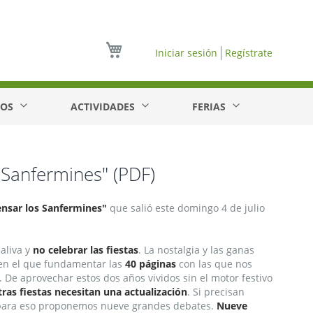
Mi cesta
Iniciar sesión
Regístrate
EOS
ACTIVIDADES
FERIAS
Sanfermines" (PDF)
ensar los Sanfermines"
que salió este
domingo 4 de julio
aliva y
no celebrar las fiestas
. La nostalgia y las ganas
en el que fundamentar las
40 páginas
con las que nos
a. De aprovechar estos dos años vividos sin el motor festivo
ras fiestas necesitan una actualización
. Si precisan
 para eso proponemos nueve grandes debates.
Nueve