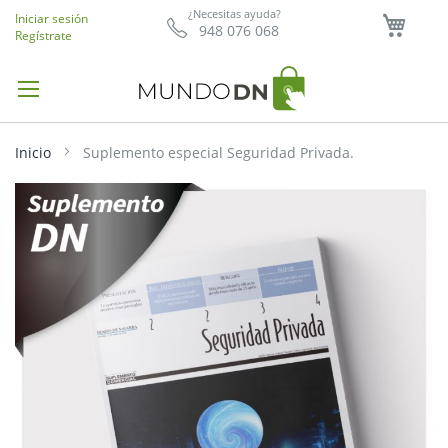
Mi ce
¿Necesitas ayuda?
Iniciar sesión
948 076 068
Regístrate
Inicio
Suplemento especial Seguridad Privada.
Saltar
al
final
de
la
galería
de
imágenes