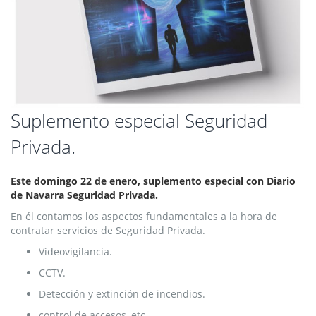
Saltar
Suplemento especial Seguridad
al
Privada.
comienzo
de
la
Este domingo 22 de enero, suplemento especial con Diario
galería
de Navarra Seguridad Privada.
de
imágenes
En él contamos los aspectos fundamentales a la hora de
contratar servicios de Seguridad Privada.
Videovigilancia.
CCTV.
Detección y extinción de incendios.
control de accesos, etc.