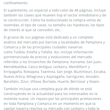
confinamiento.
El suplemento, un especial a todo color de 48 páginas, incluye
también las claves que mueven hoy el sector inmobiliario y de
la construcción. Cómo ha evolucionado la compra-venta de
viviendas, el tipo de casas, su tamaño, las hipotecas, los tipos
de interés al que se conceden, etc..
El grueso de sus páginas está dedicado a un completo
análisis del mercado por barrios y localidades de Pamplona y
Comarca y de las principales ciudades navarras
como
Tudela
,
Estella
y
Tafalla
. Así, incluye información
pormenorizada de precios y evoluciones del mercado
referidos a los
Ensanches de Pamplona, Iturrama, San Juan,
Mendebaldea, Casco Antiguo, Lezkairu, Mendillorri y
Erripagaña, Rotxapea, Txantrea, San Jorge, Buztintxuri, Ezcaba,
Nuevo Artica, Milagrosa y Azpilagaña, Sarriguren, Ansoáin,
Barañáin, Zizur, Villava, Burlada, Huarte, Berriozar y Noain
.
También incluye una completa guía de dónde se está
construyendo en la actualidad para los interesados en la
vivienda nueva. Un repaso por las principales promociones
en toda Pamplona y Comarca en un momento en que la
capital navarra reactiva su mercado con Lezkairu y toda la