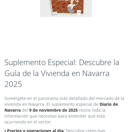
Saltar
Suplemento Especial: Descubre la
al
Guía de la Vivienda en Navarra
comienzo
de
2025
la
galería
de
Sumérgete en el panorama más detallado del mercado de la
imágenes
vivienda en Navarra. El suplemento especial de
Diario de
Navarra
del
9 de
noviembre de 2025
reúne toda la
información que necesitas para entender qué está
ocurriendo en el sector:
• Precios y operaciones al día:
Descubre cómo han