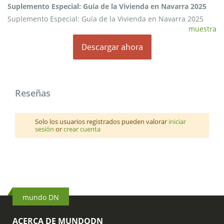
Suplemento Especial: Guía de la Vivienda en Navarra 2025
Especial:
Guía
Suplemento Especial: Guía de la Vivienda en Navarra 2025
muestra
de
la
Descargar ahora
Vivienda
en
Navarra
2025
Reseñas
Solo los usuarios registrados pueden valorar
iniciar
sesión
or
crear cuenta
mundo DN
ACERCA DE MUNDODN