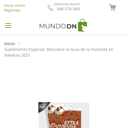
Mi ce
¿Necesitas ayuda?
Iniciar sesión
948 076 068
Regístrate
Inicio
Suplemento Especial: Descubre la Guía de la Vivienda en
Navarra 2025
Saltar
al
final
de
la
galería
de
imágenes