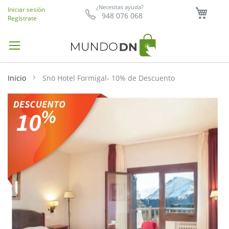
Mi ce
¿Necesitas ayuda?
Iniciar sesión
948 076 068
Regístrate
Inicio
Snö Hotel Formigal- 10% de Descuento
Saltar
al
final
de
la
galería
de
imágenes