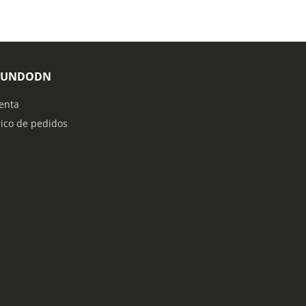
MUNDODN
enta
rico de pedidos