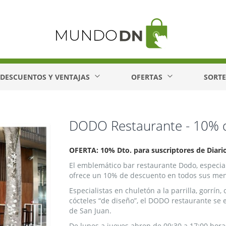
DESCUENTOS Y VENTAJAS
OFERTAS
SORT
DODO Restaurante - 10% 
OFERTA: 10% Dto. para suscriptores de Diari
El emblemático bar restaurante Dodo, especi
ofrece un 10% de descuento en todos sus menú
Especialistas en chuletón a la parrilla, gorrí
cócteles “de diseño”, el DODO restaurante se 
de San Juan.
De lunes a jueves abren de 09:30 a 17:00 hora