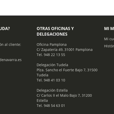
YUDA?
OTRAS OFICINAS Y
MI 
DELEGACIONES
Mi cu
ón al cliente:
Oficina Pamplona
Histó
C/ Zapatería 49, 31001 Pamplona
Tel. 948 22 13 55
enavarra.es
​ Delegación Tudela
Plza. Sancho el Fuerte Bajo 7, 31500
Tudela
Tel. 948 41 03 10
​ Delegación Estella
C/ Carlos II el Malo Bajo 7, 31200
Estella
Tel. 948 54 63 01