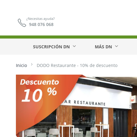
¿Necesitas ayuda?
948 076 068
SUSCRIPCIÓN DN
MÁS DN
Inicio
DODO Restaurante - 10% de descuento
Saltar
al
final
de
la
galería
de
imágenes