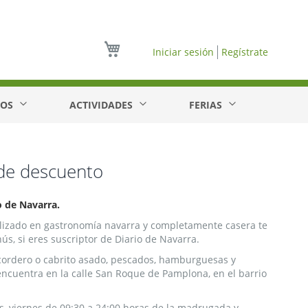
Mi cesta
Iniciar sesión
Regístrate
EOS
ACTIVIDADES
FERIAS
de descuento
o de Navarra.
alizado en gastronomía navarra y completamente casera te
s, si eres suscriptor de Diario de Navarra.
n, cordero o cabrito asado, pescados, hamburguesas y
encuentra en la calle San Roque de Pamplona, en el barrio
s, viernes de 09:30 a 24:00 horas de la madrugada y