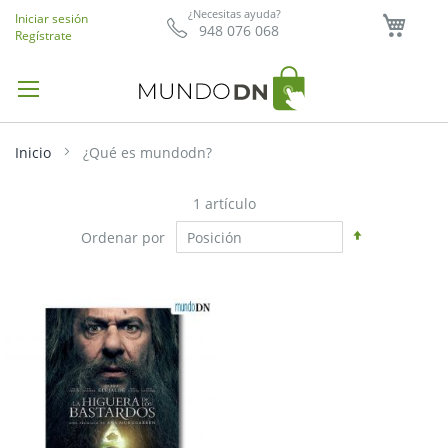
Mi ce
¿Necesitas ayuda?
Iniciar sesión
948 076 068
Regístrate
Inicio
¿Qué es mundodn?
1
artículo
Fijar
Ordenar por
Dirección
Descendent