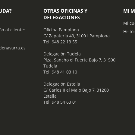
YUDA?
OTRAS OFICINAS Y
MI 
DELEGACIONES
Mi cu
ón al cliente:
Oficina Pamplona
Histó
C/ Zapatería 49, 31001 Pamplona
Tel. 948 22 13 55
enavarra.es
​ Delegación Tudela
Plza. Sancho el Fuerte Bajo 7, 31500
Tudela
Tel. 948 41 03 10
​ Delegación Estella
C/ Carlos II el Malo Bajo 7, 31200
Estella
Tel. 948 54 63 01