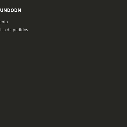
MUNDODN
enta
rico de pedidos