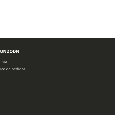
MUNDODN
enta
rico de pedidos