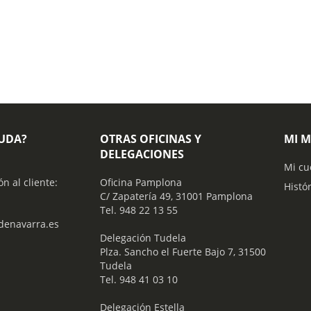
YUDA?
OTRAS OFICINAS Y
MI 
DELEGACIONES
Mi cu
ón al cliente:
Oficina Pamplona
Histó
C/ Zapatería 49, 31001 Pamplona
Tel. 948 22 13 55
enavarra.es
​ Delegación Tudela
Plza. Sancho el Fuerte Bajo 7, 31500
Tudela
Tel. 948 41 03 10
​ Delegación Estella