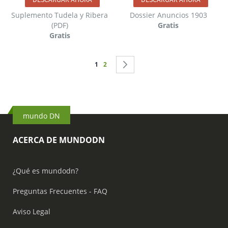
Suplemento Tudela y Ribera
Dossier Anuncios 1903
(PDF)
Gratis
Gratis
Página
Actualmente estás leyendo página
Página
Página
Siguiente
1
2
mundo DN
ACERCA DE MUNDODN
¿Qué es mundodn?
Preguntas Frecuentes - FAQ
Aviso Legal