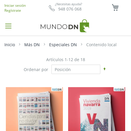
Mi ce
¿Necesitas ayuda?
Iniciar sesión
948 076 068
Regístrate
Inicio
Más DN
Especiales DN
Contenido local
Artículos
1
-
12
de
18
Fijar
Ordenar por
Dirección
Descendent