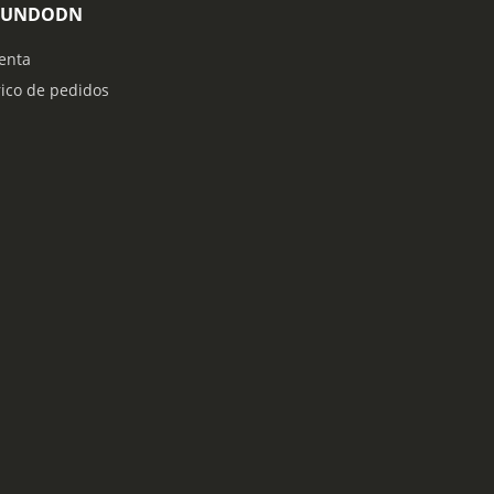
MUNDODN
enta
rico de pedidos