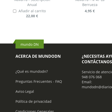
Anual
Berrueza
Añadir al carrito
4,95 €
22,00 €
mundo DN
ACERCA DE MUNDODN
¿NECESITAS A
CONTÁCTANOS
¿Qué es mundodn?
Servicio de atenci
948 076 068
Preguntas Frecuentes - FAQ
Email:
mundodn@diariod
Aviso Legal
Política de privacidad
Condiciones Generales