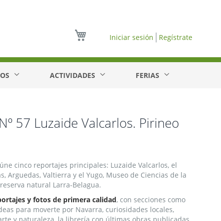
Mi cesta
Iniciar sesión
Regístrate
EOS
ACTIVIDADES
FERIAS
Nº 57 Luzaide Valcarlos. Pirineo
ne cinco reportajes principales: Luzaide Valcarlos, el
as, Arguedas, Valtierra y el Yugo, Museo de Ciencias de la
 reserva natural Larra-Belagua.
portajes y fotos de primera calidad
, con secciones como
ideas para moverte por Navarra, curiosidades locales,
rte y naturaleza, la librería con últimas obras publicadas,