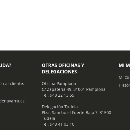
YUDA?
OTRAS OFICINAS Y
MI 
DELEGACIONES
Mi cu
ón al cliente:
Oficina Pamplona
Histó
C/ Zapatería 49, 31001 Pamplona
Tel. 948 22 13 55
enavarra.es
​ Delegación Tudela
Plza. Sancho el Fuerte Bajo 7, 31500
Tudela
Tel. 948 41 03 10