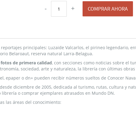
-
+
COMPRAR AHORA
eportajes principales: Luzaide Valcarlos, el pirineo legendario, ent
orio Belaroaut, reserva natural Larra-Belagua.
 fotos de primera calidad
, con secciones como noticias sobre el t
stronomía, sociedad, arte y naturaleza, la librería con últimas obra
el, epaper o dn+ pueden recibir números sueltos de Conocer Nava
 desde diciembre de 2005, dedicada al turismo, rutas, cultura y na
 o librería o comprar ejemplares atrasados en Mundo DN.
as las áreas del conocimiento: