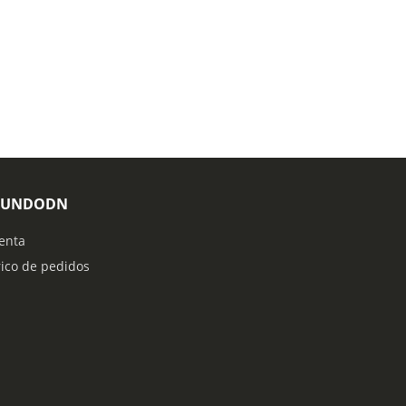
MUNDODN
enta
rico de pedidos