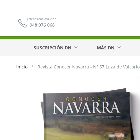
¿Necesitas ayuda?
948 076 068
SUSCRIPCIÓN DN
MÁS DN
Inicio
Revista Conocer Navarra - Nº 57 Luzaide Valcarlo
Saltar
al
final
de
la
galería
de
imágenes