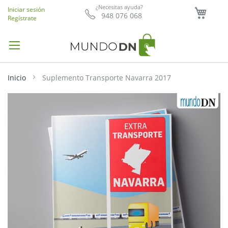
Mi ce
¿Necesitas ayuda?
Iniciar sesión
948 076 068
Regístrate
Inicio
Suplemento Transporte Navarra 2017
Saltar
al
final
de
la
galería
de
imágenes