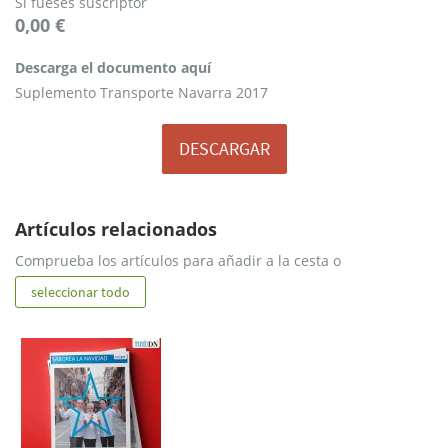
Si fueses suscriptor
0,00 €
Descarga
Descarga el documento aquí
el
documento
Suplemento Transporte Navarra 2017
aquí
DESCARGAR
Artículos relacionados
Comprueba los artículos para añadir a la cesta o
seleccionar todo