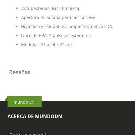
Anti-bacterias. Fácil limpieza.
Apertura en la tapa para fácil acceso.
Higiénico y saludable, cumple normativa FDA.
Libre de BPA. 3 bolsillos exteriores.
Medidas: 31 x 24 x 22 cm.
Reseñas
mundo DN
ACERCA DE MUNDODN
¿Qué es mundodn?