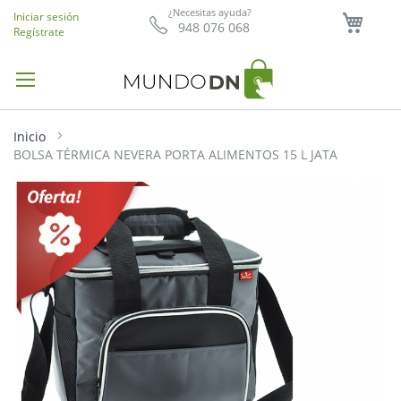
Mi ce
¿Necesitas ayuda?
Iniciar sesión
948 076 068
Regístrate
Inicio
BOLSA TÉRMICA NEVERA PORTA ALIMENTOS 15 L JATA
Saltar
al
final
de
la
galería
de
imágenes