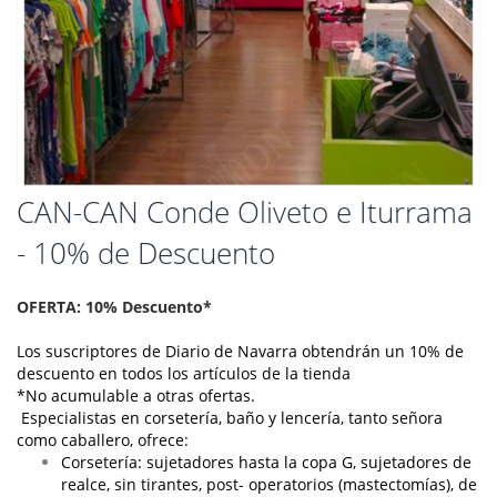
Saltar
CAN-CAN Conde Oliveto e Iturrama
al
- 10% de Descuento
comienzo
de
la
OFERTA: 10% Descuento*
galería
de
Los suscriptores de Diario de Navarra obtendrán un 10% de
imágenes
descuento en todos los artículos de la tienda
*No acumulable a otras ofertas.
Especialistas en corsetería, baño y lencería, tanto señora
como caballero, ofrece:
Corsetería: sujetadores hasta la copa G, sujetadores de
realce, sin tirantes, post- operatorios (mastectomías), de