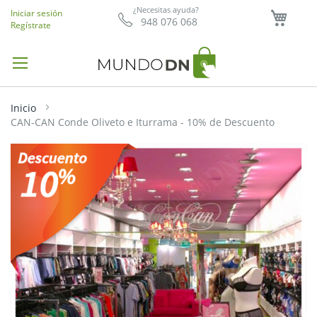
Mi ce
¿Necesitas ayuda?
Iniciar sesión
948 076 068
Regístrate
Inicio
CAN-CAN Conde Oliveto e Iturrama - 10% de Descuento
Saltar
al
final
de
la
galería
de
imágenes