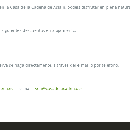
en la Casa de la Cadena de Asiain, podéis disfrutar en plena natur
s siguientes descuentos en alojamiento:
erva se haga directamente, a través del e-mail o por teléfono.
ena.es
- e-mail:
ven@casadelacadena.es