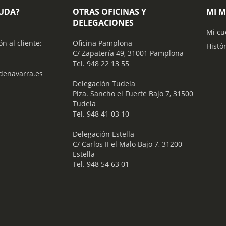
YUDA?
OTRAS OFICINAS Y
MI 
DELEGACIONES
Mi cu
ón al cliente:
Oficina Pamplona
Histó
C/ Zapatería 49, 31001 Pamplona
Tel. 948 22 13 55
enavarra.es
​ Delegación Tudela
Plza. Sancho el Fuerte Bajo 7, 31500
Tudela
Tel. 948 41 03 10
​ Delegación Estella
C/ Carlos II el Malo Bajo 7, 31200
Estella
Tel. 948 54 63 01