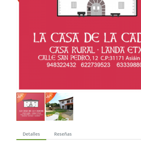
Saltar
al
Detalles
Reseñas
comienzo