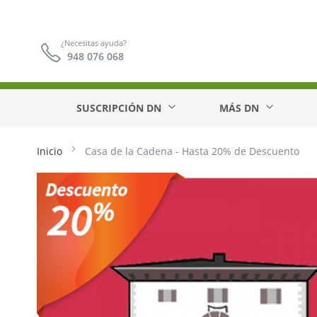
¿Necesitas ayuda?
948 076 068
SUSCRIPCIÓN DN
MÁS DN
Inicio
Casa de la Cadena - Hasta 20% de Descuento
Saltar
al
final
de
la
galería
de
imágenes