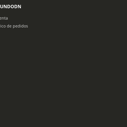
MUNDODN
enta
rico de pedidos