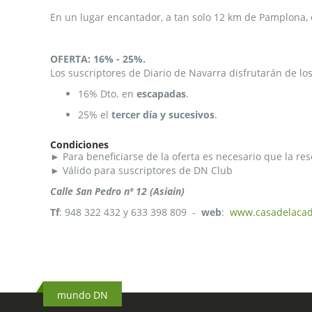
de
En un lugar encantador, a tan solo 12 km de Pamplona, 
la
galería
de
OFERTA: 16% - 25%.
imágenes
Los suscriptores de Diario de Navarra disfrutarán de lo
16% Dto. en
escapadas
.
25% el
tercer día y sucesivos
.
Condiciones
►
Para beneficiarse de la oferta es necesario que la res
►
Válido para suscriptores de DN Club
Calle San Pedro nº 12 (Asiain)
Tf
: 948 322 432 y 633 398 809 -
web
:
www.casadelacad
mundo DN