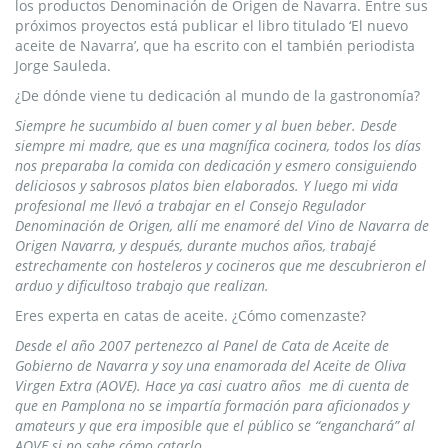
los productos Denominación de Origen de Navarra. Entre sus
próximos proyectos está publicar el libro titulado ‘El nuevo
aceite de Navarra’, que ha escrito con el también periodista
Jorge Sauleda.
¿De dónde viene tu dedicación al mundo de la gastronomía?
Siempre he sucumbido al buen comer y al buen beber. Desde
siempre mi madre, que es una magnífica cocinera, todos los días
nos preparaba la comida con dedicación y esmero consiguiendo
deliciosos y sabrosos platos bien elaborados. Y luego mi vida
profesional me llevó a trabajar en el Consejo Regulador
Denominación de Origen, allí me enamoré del Vino de Navarra de
Origen Navarra, y después, durante muchos años, trabajé
estrechamente con hosteleros y cocineros que me descubrieron el
arduo y dificultoso trabajo que realizan.
Eres experta en catas de aceite. ¿Cómo comenzaste?
Desde el año 2007 pertenezco al Panel de Cata de Aceite de
Gobierno de Navarra y soy una enamorada del Aceite de Oliva
Virgen Extra (AOVE). Hace ya casi cuatro años me di cuenta de
que en Pamplona no se impartía formación para aficionados y
amateurs y que era imposible que el público se “enganchará” al
AOVE si no sabe cómo catarlo.